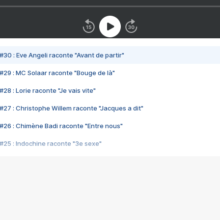
#30 : Eve Angeli raconte "Avant de partir"
#29 : MC Solaar raconte "Bouge de là"
28 : Lorie raconte "Je vais vite"
#27 : Christophe Willem raconte "Jacques a dit"
#26 : Chimène Badi raconte "Entre nous"
#25 : Indochine raconte "3e sexe"
#24 : Zaho raconte "C'est chelou"
#23 : Patrick Bruel raconte "Au café des délices"
#22 : Kyo raconte "Le chemin"
#21 : Nolwenn Leroy raconte "Cassé"